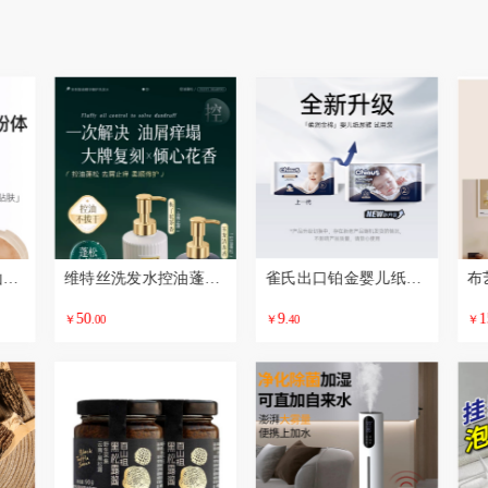
蒂洛薇气垫玩不脱山茶花精华粉底液遮瑕持久不脱妆
维特丝洗发水控油蓬松去屑止痒除螨修复品牌洗头膏露洗护套装男士
雀氏出口铂金婴儿纸尿裤NB-XXXL码超柔拉拉裤尿不湿试用体验装4片
50
9
1
￥
.00
￥
.40
￥