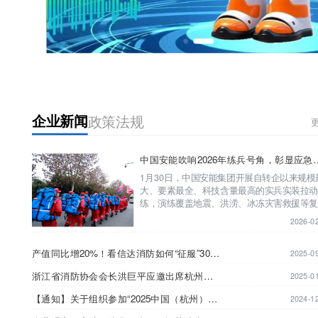
企业新闻
政策法规
企业新闻
政策法规
更
中国安能吹响2026年练兵号角，彰显应急救
中国安能吹响2026年练兵
援硬核实力
1月30日，中国安能集团开展自转企以来规模
2026-02-
大、要素最全、科技含量最高的实兵实装拉
练，演练覆盖地震、洪涝、冰冻灾害救援等
灾害场景，彰显国家工程应急救援的硬核实
2026-0
演练聚焦多灾种背景下工程应急救...
产值同比增20%！看信达消防如何“征服”30多
2025-09-
个行业领域→
产值同比增20%！看信达消防如何“征服”30多个行业领域→
2025-0
浙江省消防协会会长洪巨平应邀出席杭州消
2025-01-
安通信技术有限公司年度会议
浙江省消防协会会长洪巨平应邀出席杭州消安通信技术有限公司年度会议
2025-0
【通知】关于组织参加“2025中国（杭州）国
2024-12-
【通知】关于组织参加“2025中国（杭州）国际消防安全及应急救援展览会”的通知
2024-1
际消防安全及应急救援展览会”的通知
企业观察：安消一体化平台；AI智慧消防体
2024-12-