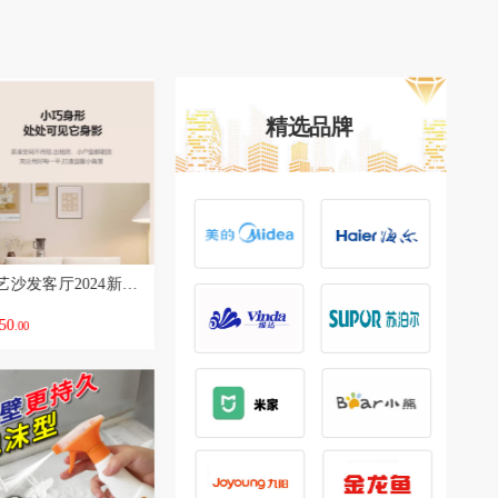
精选品牌
布艺沙发客厅2024新款单人豆腐块简约现代出租房双人小户型沙发椅
50
.00