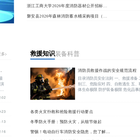
浙江工商大学2026年度消防器材公开招标公告
磐安县2026年森林消防蓄水桶采购项目（第三次）合同公告
救援知识
装备科普
救援知识
装备科普
更多>
多>
号角，彰显应急救援硬核实力
消防员救援作战的安全规范流程
最
目录消防员安全法则 一、救援准备
02
动演
别三、危险应对 四、自救逃生 五、
复合
体生命极限 防护装备极限 危化品
力。
距离一览表 存在高压电的安全处置
2-02
险化学品标识 危化品事...
23
各类火灾扑救和抢险救援行动要点
9-23
13
冬季防火手册：预防火灾，从细节做起
1-13
16
警惕！电动自行车消防安全隐患，您了解多少？
2-16
11