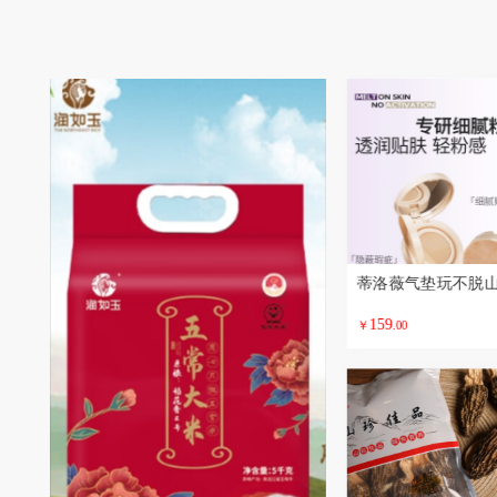
159
￥
.00