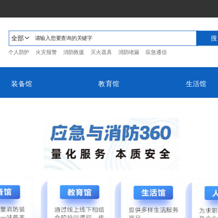
全部
个人防护
火灾报警
消防救援
灭火器具
消防堵漏
应急通信
装备馆
教育馆
生活馆