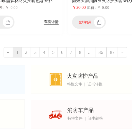
芳纶双层加厚隔森林防火头套热森警扑火头罩消防灭火阻燃透气面罩
￥20.00
: ￥ 0.00
原价: ￥ 0.00
查看详情
立即购买
«
1
2
3
4
5
6
7
8
...
86
87
»
火灾防护产品
特性文件 ｜ 证书转换
消防车产品
特性文件 ｜ 证书转换