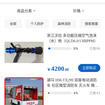
商品分类
价格
全部
个人防护
森林消防
搜索救援
浙江沃拉 多功能压缩空气泡沫
（水）枪（QLD6.0/13IIIPPM）
9%
已售96
4200
立即购买
￥
.00
湖马 HM-TX299 双座电动消防
车 社区微型消防车 灭火车 微型
消防站
4%
已售43