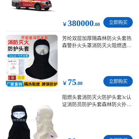
380000
立即购买
￥
.00
芳纶双层加厚隔森林防火头套热
森警扑火头罩消防灭火阻燃透气
面罩
75
立即购买
￥
.00
阻燃头套消防灭火防护头套3c认
证消防员防护头套森林防火扑火
隔热