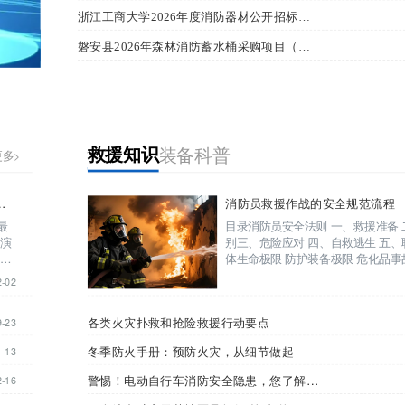
浙江工商大学2026年度消防器材公开招标公告
磐安县2026年森林消防蓄水桶采购项目（第三次）合同公告
救援知识
装备科普
救援知识
装备科普
更多>
多>
号角，彰显应急救援硬核实力
消防员救援作战的安全规范流程
最
目录消防员安全法则 一、救援准备
02
动演
别三、危险应对 四、自救逃生 五、
复合
体生命极限 防护装备极限 危化品
力。
距离一览表 存在高压电的安全处置
2-02
险化学品标识 危化品事...
23
各类火灾扑救和抢险救援行动要点
9-23
13
冬季防火手册：预防火灾，从细节做起
1-13
16
警惕！电动自行车消防安全隐患，您了解多少？
2-16
11