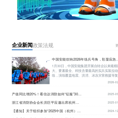
企业新闻
政策法规
企业新闻
政策法规
更
中国安能吹响2026年练兵号角，彰显应急救
中国安能吹响2026年练兵
援硬核实力
1月30日，中国安能集团开展自转企以来规模
2026-02-
大、要素最全、科技含量最高的实兵实装拉
练，演练覆盖地震、洪涝、冰冻灾害救援等
灾害场景，彰显国家工程应急救援的硬核实
2026-0
演练聚焦多灾种背景下工程应急救...
产值同比增20%！看信达消防如何“征服”30多
2025-09-
个行业领域→
产值同比增20%！看信达消防如何“征服”30多个行业领域→
2025-0
浙江省消防协会会长洪巨平应邀出席杭州消
2025-01-
安通信技术有限公司年度会议
浙江省消防协会会长洪巨平应邀出席杭州消安通信技术有限公司年度会议
2025-0
【通知】关于组织参加“2025中国（杭州）国
2024-12-
【通知】关于组织参加“2025中国（杭州）国际消防安全及应急救援展览会”的通知
2024-1
际消防安全及应急救援展览会”的通知
企业观察：安消一体化平台；AI智慧消防体
2024-12-