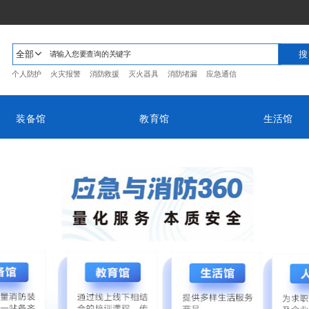
全部
个人防护
火灾报警
消防救援
灭火器具
消防堵漏
应急通信
装备馆
教育馆
生活馆