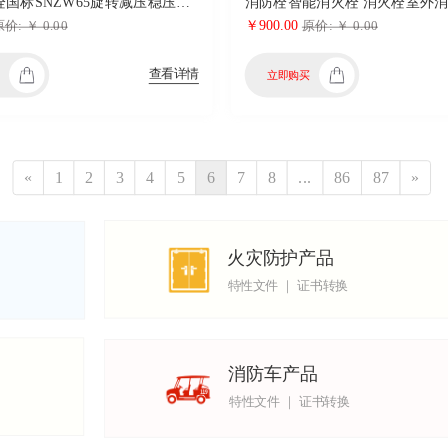
室内消防栓国标SNZW65旋转减压稳压型室内消防栓SN65室内消火栓
￥900.00
价: ￥ 0.00
原价: ￥ 0.00
查看详情
立即购买
«
1
2
3
4
5
6
7
8
...
86
87
»
火灾防护产品
特性文件 ｜ 证书转换
消防车产品
特性文件 ｜ 证书转换