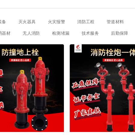
装备
灭火器具
火灾报警
消防工程
管道材料
消器材
无人消防
检测堵漏
技术服务
后勤保障