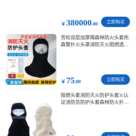
380000
立即购买
￥
.00
芳纶双层加厚隔森林防火头套热
森警扑火头罩消防灭火阻燃透气
面罩
75
立即购买
￥
.00
阻燃头套消防灭火防护头套3c认
证消防员防护头套森林防火扑火
隔热