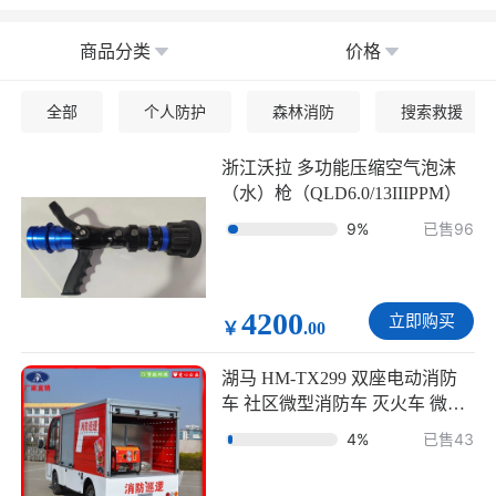
商品分类
价格
全部
个人防护
森林消防
搜索救援
浙江沃拉 多功能压缩空气泡沫
（水）枪（QLD6.0/13IIIPPM）
9%
已售96
4200
立即购买
￥
.00
湖马 HM-TX299 双座电动消防
车 社区微型消防车 灭火车 微型
消防站
4%
已售43