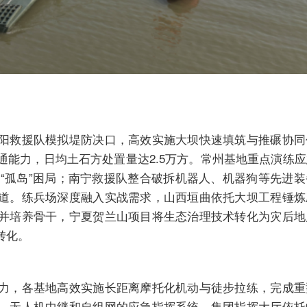
阳救援队模拟堤防决口，高效实施大坝快速填筑与推碾协同
通能力，日均土石方处置量达2.5万方。常州基地重点演练
破解“孤岛”困局；南宁救援队整合破拆机器人、机器狗等先进
道。练兵场深度融入实战需求，山西垣曲依托大坝工程锤炼
并培养骨干，宁夏贺兰山项目将生态治理技术转化为灾后地
转化。
力，各基地高效实施长距离摩托化机动与徒步拉练，完成重
、无人机中继和自组网的应急指挥系统。集团指挥大厅依托