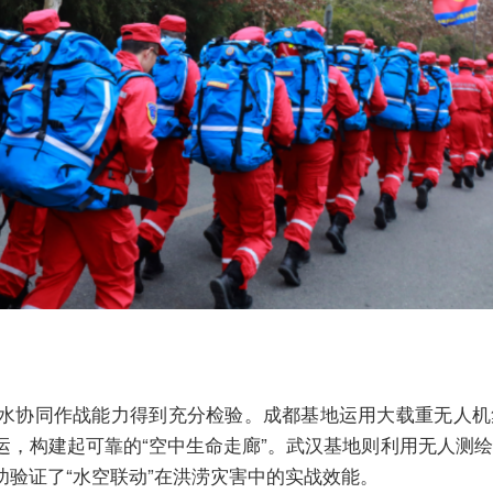
水协同作战能力得到充分检验。成都基地运用大载重无人机
运，构建起可靠的“空中生命走廊”。武汉基地则利用无人测
验证了“水空联动”在洪涝灾害中的实战效能。