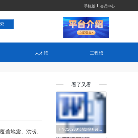
手机版
会员中心
人才馆
工程馆
看了又看
HNC202301消防提升改造项目（动力电缆）采购-自主公开采购
练覆盖地震、洪涝、