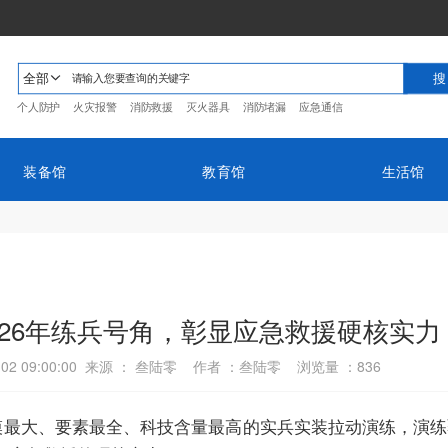
全部
个人防护
火灾报警
消防救援
灭火器具
消防堵漏
应急通信
装备馆
教育馆
生活馆
026年练兵号角，彰显应急救援硬核实力
-02 09:00:00 来源 ： 叁陆零 作者 ：叁陆零 浏览量 ：
836
规模最大、要素最全、科技含量最高的实兵实装拉动演练，演