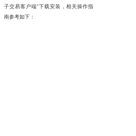
子交易客户端”下载安装，相关操作指
南参考如下：
a.供应商注册（入驻）：https://middle.
zcygov.cn/v-settle-front/registry；
b.浙江省“电子交易/不见面开评标”学习
专题（网址https://edu.zcygov.cn/luba
n/e-biding）
c.“政府采购云平台”服务热线电话：957
63。
（5）本项目执行《温州市财政局关于
温州市政府采购支持中小企业信用融资
的通知》（温财采〔2020〕3号）文