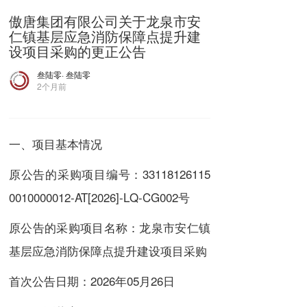
傲唐集团有限公司关于龙泉市安
仁镇基层应急消防保障点提升建
设项目采购的更正公告
叁陆零
· 叁陆零
2个月前
一、项目基本情况
原公告的采购项目编号：331
18126115
001
0000012-AT[2026]-LQ-CG002号
原公告的采购项目名称：龙泉市安仁镇
基层应急消防保障点提升建设项目采购
首次公告日期：2026年05月26日