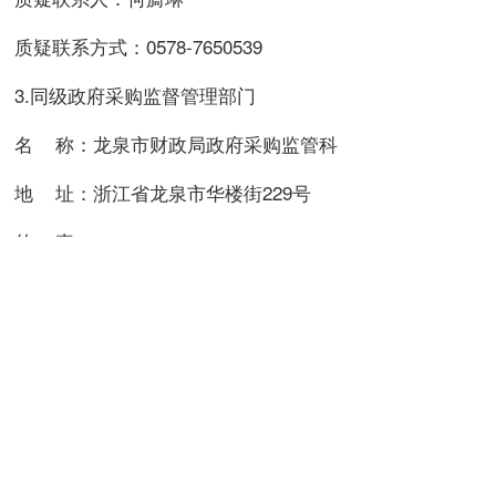
质疑联系方式：
0578-7650539
3.同级政府采购监督管理部门
名 称：龙泉市财政局政府采购监管科
地 址：浙江省龙泉市华楼街229号
传 真：
监督投诉电话：
0578-7760601
上一篇
下一篇
浙江中基正采管理咨询有限公司关于宁波石化开发区建设工程消防验收技术社会化服务项目的公开招标公告
温州得恒项目管理咨询有限公司关于温州市龙湾中学学生宿舍改造三期及消防安全整改项目的竞争性磋商公告
长按或扫码识别 分享给好友