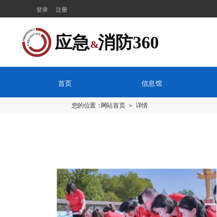
登录
注册
应急  消防360
&
首页
信息馆
您的位置：
网站首页
＞ 详情