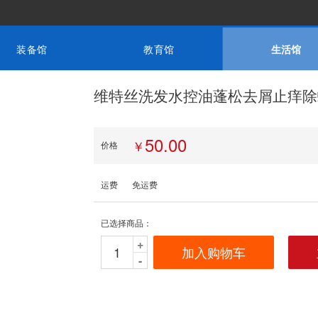
装备馆
教育馆
生活馆
维特丝洗发水控油蓬松去屑止痒除
50.00
￥
价格
运费
免运费
已选择商品：
+
加入购物车
-