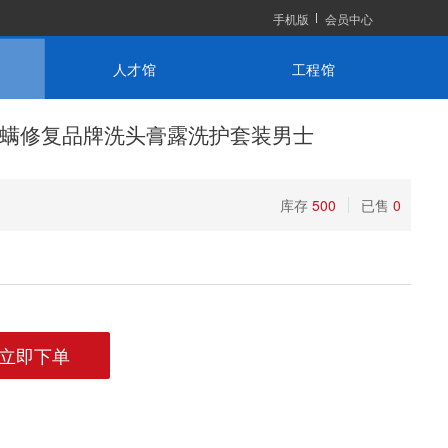
手机版
会员中心
人才馆
工程馆
螨修复品牌洗头膏露洗护套装男士
库存
500
已售
0
立即下单