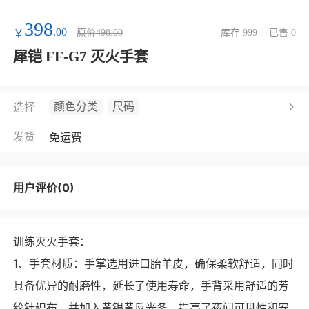
398
.00
￥
原价498.00
库存 999
|
已售 0
犀铠 FF-G7 灭火手套
颜色分类
尺码
选择
发货
免运费
用户评价(0)
训练灭火手套：
1、手套材质：手掌选用进口胎羊皮，确保柔软舒适，同时
具备优异的耐磨性，延长了使用寿命，手背采用舒适的芳
纶针织布，并加入黄银黄反光条，提高了夜间可见性和安