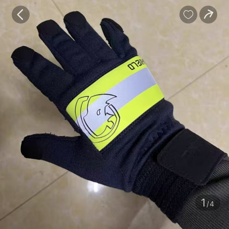
宝贝
目录
评价
详情


1
/4