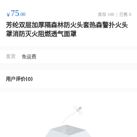
75
.00
￥
库存 100
|
已售 0
芳纶双层加厚隔森林防火头套热森警扑火头
罩消防灭火阻燃透气面罩
发货
免运费
用户评价(0)