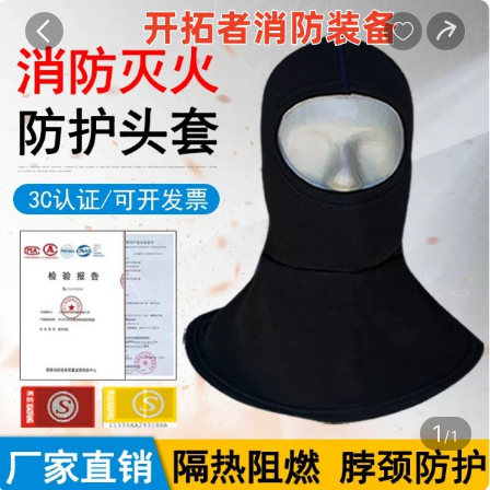
宝贝
目录
评价
详情


1
/1