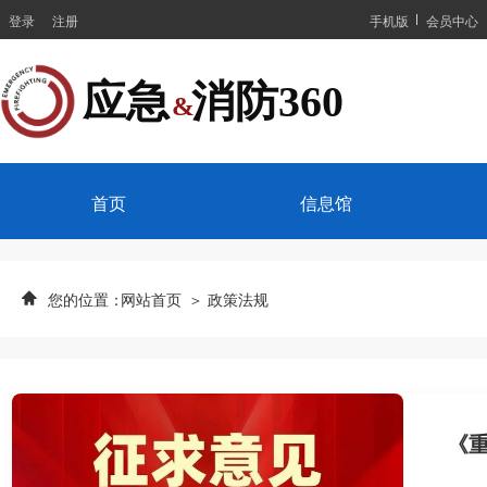
登录
注册
手机版
会员中心
应急  消防360
&
首页
信息馆
您的位置：
网站首页
＞ 政策法规
《