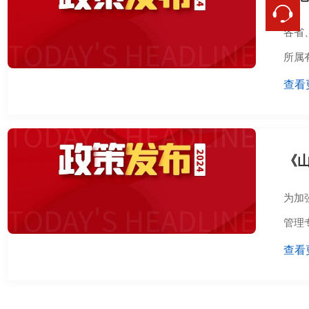
各省
所属
查看
《
为加
管理
查看