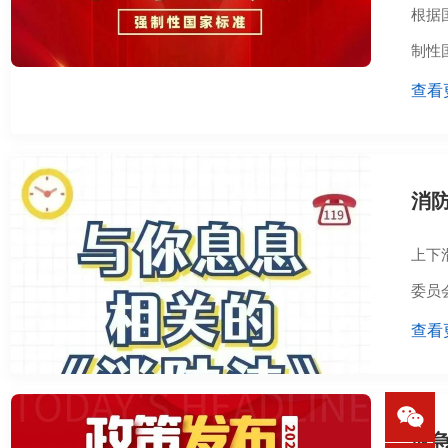
根据
制性
查看
消防
上下
委员
查看
应