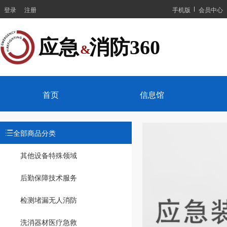
登录
注册
手机版
会员中心
应急  消防360
&
首页
信息馆
全部商品分类
其他设备
特殊领域
后勤保障
技术服务
检测堵漏
无人消防
洗消器材
医疗急救