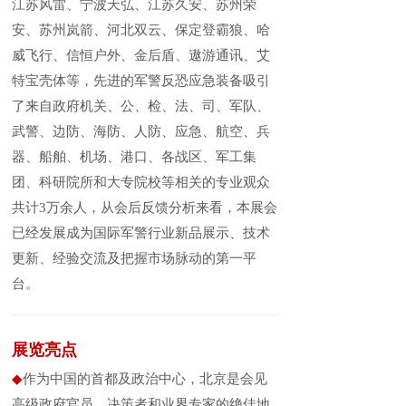
江苏风雷、宁波天弘、江苏久安、苏州荣
安、苏州岚箭、河北双云、保定登霸狼、哈
威飞行、信恒户外、金后盾、遨游通讯、艾
特宝壳体等，先进的军警反恐应急装备吸引
了来自政府机关、公、检、法、司、军队、
武警、边防、海防、人防、应急、航空、兵
器、船舶、机场、港口、各战区、军工集
团、科研院所和大专院校等相关的专业观众
共计3万余人，从会后反馈分析来看，本展会
已经发展成为国际军警行业新品展示、技术
更新、经验交流及把握市场脉动的第一平
台。
展览亮点
◆
作为中国的首都及政治中心，北京是会见
高级政府官员、决策者和业界专家的绝佳地