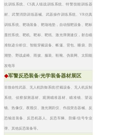
抗训练系统、CS真人镭战训练系统、特警技能训练器
材、武警消防训练器械、武器操作训练系统、VR仿真
训练系统、靶场装备、靶场地垫，自动报靶设备、靶标
显控系统、靶机、靶标、靶纸、激光弹测速仪，射击瞄
准轨迹分析仪、智能穿戴设备、帐篷、背包、睡袋、防
潮垫、野战桌椅、雨披、服装、鞋靴、伪装网、太阳能
发电等
◆
军警反恐装备/光学装备器材展区
非致命性武器、无人机防御系统/拦截设备、无人机反制
系统、侦察探测器材、观测瞄准器材、瞄准镜、望远
镜、热像仪、夜视仪、激光测距仪、作战突击器械、反
恐输送装备、反恐机器人、反恐车辆、防爆/信号专业
弹、其他反恐装备等。