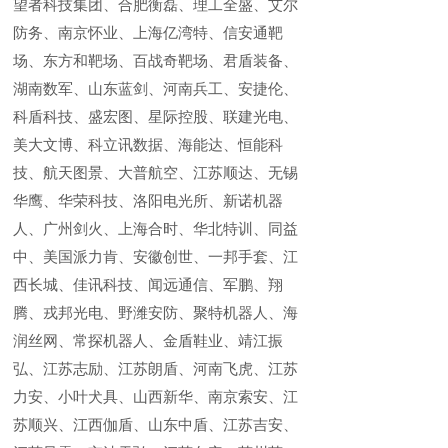
望者科技集团、合肥衡磊、理工全盛、艾尔
防务、南京怀业、上海亿湾特、信安通靶
场、东方和靶场、百战奇靶场、君盾装备、
湖南数军、山东蓝剑、河南兵工、安捷伦、
科盾科技、盛宏图、星际控股、联建光电、
美大文博、科立讯数据、海能达、恒能科
技、航天图景、大普航空、江苏顺达、无锡
华鹰、华荣科技、洛阳电光所、新诺机器
人、广州剑火、上海合时、华北特训、同益
中、美国派力肯、安徽创世、一邦手套、江
西长城、佳讯科技、闻远通信、军鹏、翔
腾、戎邦光电、野潍安防、聚特机器人、海
润丝网、常探机器人、金盾鞋业、靖江振
弘、江苏志励、江苏朗盾、河南飞虎、江苏
力安、小叶犬具、山西新华、南京索安、江
苏顺兴、江西伽盾、山东中盾、江苏吉安、