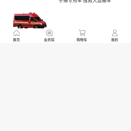
宇通专用车 搜救犬运输车
1865000
首页
会员馆
购物车
我的
立即购买
￥
.00
宇通专用车 宇通轻卡器材车
2500000
立即购买
￥
.00
宇通专用车 装备检修车