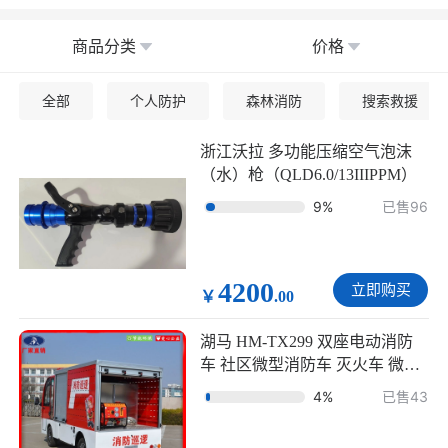
商品分类
价格
全部
个人防护
森林消防
搜索救援
浙江沃拉 多功能压缩空气泡沫
（水）枪（QLD6.0/13IIIPPM）
9%
已售96
4200
立即购买
￥
.00
湖马 HM-TX299 双座电动消防
车 社区微型消防车 灭火车 微型
消防站
4%
已售43