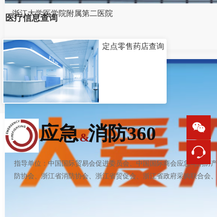
浙江大学医学院附属第二医院
医疗信息查询
定点零售药店查询
应急  消防360
&
指导单位：中国国际贸易会促进委员会、中国国际商会应急与消防
防协会、浙江省消防协会、浙江省贸促会、浙江省政府采购联合会
支持
反馈
关注
数据