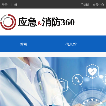
登录
注册
手机版
会员中心
应急  消防360
&
首页
信息馆