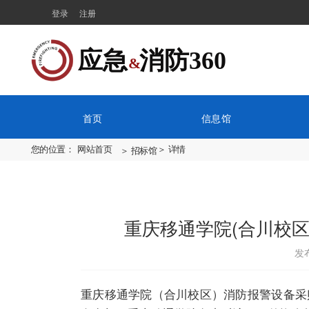
登录
注册
应急  消防360
&
首页
信息馆
＞ 招标馆
您的位置：
网站首页
＞ 详情
重庆移通学院(合川校
发布
重庆移通学院（合川校区）消防报警设备采