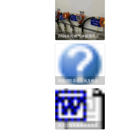
2026年可燃气体探测器报废新规：硬性标准+全流程合规指南
果园消防基础设施及相关改造项目
黑龙江省新鑫服装有限责任公司消防车驾驶员兼职战斗员、消控室操作员、消防维保服务采购（二次）招标公告