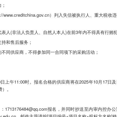
力；
/www.creditchina.gov.cn）列入失信被执行人、重大
代表人(非法人负责人、自然人本人)在前3年内不得具有行贿
支持和售后服务；
的不同供应商，不得参加同一合同项下的采购活动；
0日上午11:00时。报名合格的供应商将在2025年10月17
费）。
713176484@qq.com报名，并同时抄送至内审内控办
c@cqytxy.edu.cn，邮件主题请按[项目编号+项目名称+投标方