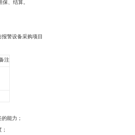
担保、结算。
防报警设备采购项目
备注
任的能力；
度；