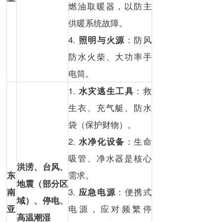
燃油取暖器，以防主
供暖系统故障。
4.
：防风
照明与火源
防水火柴、大功率手
电筒。
1.
：救
水灾逃生工具
生衣、充气艇、防水
袋（保护财物）。
2.
：生命
水净化设备
吸管、净水器是核心
洪涝、
台风
、
需求。
东
地震
（部分区
3.
：便携式
南
应急电源
域）、
停电
、
电源，应对频繁停
亚
高温潮湿