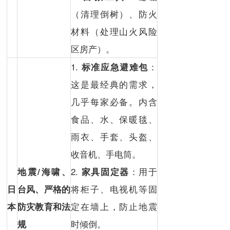
（清理倒树）、防火
材料（处理山火风险
区房产）。
1.
：
标准应急避难包
这是最经典的需求，
几乎每家必备。内含
食品、水、保暖毯、
雨衣、手套、头盔、
收音机、手电筒。
2.
：用于
地震/海啸、
家具固定器
将柜子、电视机等固
日
台风
、严格的
定在墙上，防止地震
本
防灾教育和法
时倾倒。
规