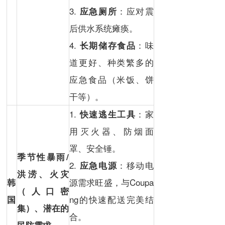
3.
：应对震
应急厕所
后供水系统瘫痪。
4.
：味
长期储存食品
道更好、种类繁多的
应急食品（米饭、饼
干等）。
1.
：家
快速逃生工具
用灭火器、防烟面
罩、安全锤。
季节性暴雨/
2.
：移动电
应急电源
洪涝、
火灾
源需求旺盛，与Coupa
韩
（人口密
ng的快速配送完美结
国
集）、潜在的
合。