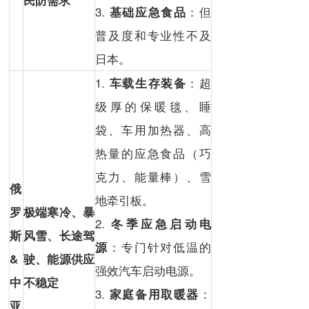
民防需求
3.
：但
基础应急食品
普及度和专业性不及
日本。
1.
：超
车载生存装备
级厚的保暖毯、睡
袋、车用加热器、高
热量的应急食品（巧
克力、能量棒）、雪
俄
地牵引板。
罗
极端寒冷、
暴
2.
冬季应急启动电
斯
风雪
、
长途驾
：专门针对低温的
源
&
驶
、能源供应
强效汽车启动电源。
中
不稳定
3.
：
家庭备用取暖器
亚