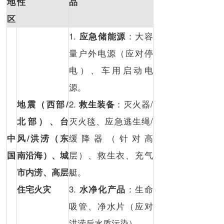
地
性
品
区
1.
：大容
应急储能源
量户外电源（应对停
电）、车用启动电
源。
2.
：灭火器/
地震（西部/
救生装备
灭火毯、应急逃生绳/
北部）、
台
缓降器（针对高
中
风/洪涝
（东
层）、救生衣、充气
国
南沿海）、
城
艇。
市内涝
、高层
3.
：生命
住宅火灾
水净化产品
吸管、净水片（应对
洪涝后水质污染）。