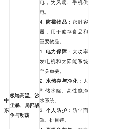
电，为风扇、手机供
电。
4.
：密封容
防霉物品
器，用于储存食品和
重要物品。
1.
：大功率
电力保障
发电机和太阳能系统
至关重要。
2.
：大
水储存与净化
型储水罐、高性能净
极端高温、
沙
水系统。
中
尘暴
、
局部战
3.
：防尘面
东
个人防护
争与动荡
罩、护目镜。