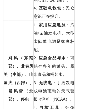
4.
：民众
基础急救包
意识正在提升。
1.
：汽
家用应急电源
油/柴油发电机、大型
太阳能电源是家庭标
配。
2.
：可
飓风（东南
应急食品与水
储存多年的罐头、脱
部）、
龙卷风
水食品和桶装水。
美
（中部）、
山
3.
：手摇发电
国
火
（西部）、
无线电
或电池驱动的天气警
暴风雪
（北
报收音机（NOAA）。
部）、
停电
4.
：链锯
自救工具