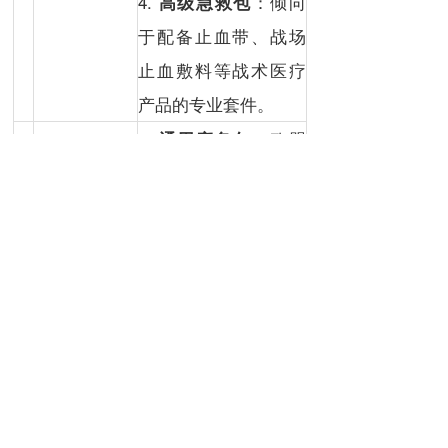
4.
：倾向
高级急救包
于配备止血带、战场
止血敷料等战术医疗
产品的专业套件。
1.
：欧盟
通用应急包
鼓励家庭准备，包含
基础的水、食物、收
音机、急救包。
2.
：家用防
防洪设备
洪闸、沙袋（在易发
区域性洪水
洪水地区）。
（中欧）、
风
3.
：受能源
欧
暴
（西欧）、
家用储能
危机推动，太阳能+家
洲
寒潮
（北欧/
用储能系统需求激
东欧）、
难