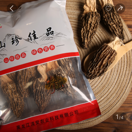
宝贝
目录
评价
详情


1
/4