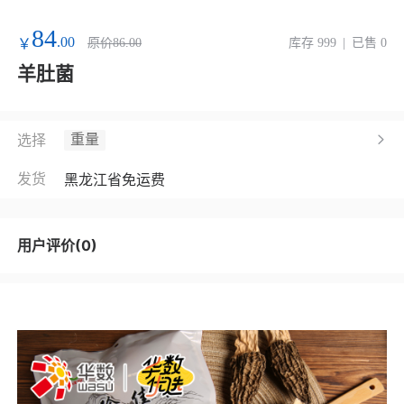
84
.00
￥
原价86.00
库存 999
|
已售 0
羊肚菌
重量
选择
发货
黑龙江省
免运费
用户评价(0)