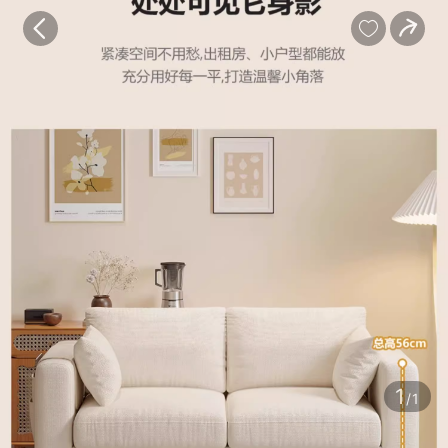
宝贝
目录
评价
详情


1
/1