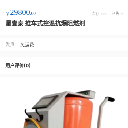
29800
.00
￥
库存 555
|
已售 0
星壹泰 推车式控温抗爆阻燃剂
发货
免运费
用户评价(0)