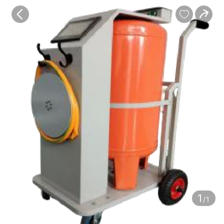
宝贝
目录
评价
详情


1
/1