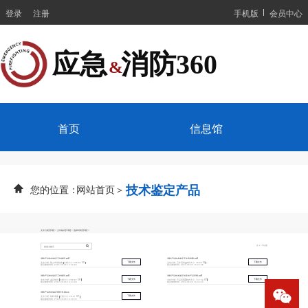
登录
注册
手机版
会员中心
应急  消防360
&
首页
信息馆
技术鉴定产品
您的位置：
网站首页＞ 
文件分类
(不限)
文件格式
(不限)
选择时间
(不限)
共 5 个结果
消防产品技术鉴定工作规范.pdf
消防产品技术鉴定工作流程图.pdf
下载文件
下载文件
文件分类:
网上申报指南
文档大小:
298.87 KB
文件分类:
工作流程
文档大小:
78.98 KB
最后修改时间:
2024-09-26 10:42:26
最后修改时间:
2024-09-25 15:44:38
消防产品技术鉴定工作规范.pdf
消防产品技术鉴定涉及的产品范围.pdf
下载文件
下载文件
文件分类:
鉴定规则
文档大小:
298.87 KB
文件分类:
产品范围
文档大小:
107.06 KB
最后修改时间:
2024-09-25 15:44:08
最后修改时间:
2024-09-25 15:43:43
消防产品技术鉴定委托书.docx
下载文件
文件分类:
材料准备
文档大小:
28.21 KB
最后修改时间:
2024-09-25 15:43:00