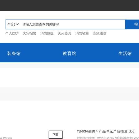
全部
个人防护
火灾报警
消防救援
灭火器具
消防堵漏
应急通信
装备馆
教育馆
生活馆
YB-034消防车产品单元产品描述.doc
下载
26 10:39:06
文件分类:
特性文件
文档大小:
667.50 KB
最后修改时间:
2024