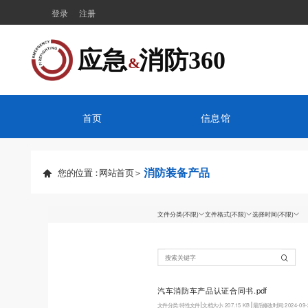
登录
注册
应急  消防360
&
首页
信息馆
消防装备产品
您的位置：
网站首页＞ 
文件分类
(不限)
文件格式
(不限)
选择时间
(不限)
汽车消防车产品认证合同书.pdf
文件分类:
特性文件
文档大小:
207.15 KB
最后修改时间:
2024-09-